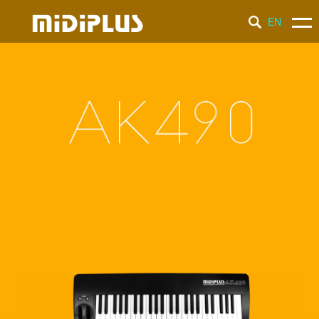
EN
产 品
新 闻
支 持
品 牌