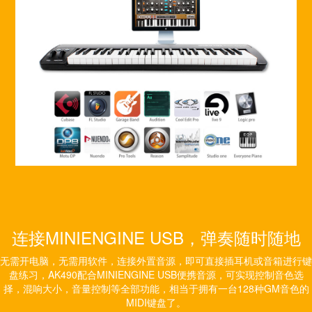
连接MINIENGINE USB，弹奏随时随地
无需开电脑，无需用软件，连接外置音源，即可直接插耳机或音箱进行键
盘练习，AK490配合MINIENGINE USB便携音源，可实现控制音色选
择，混响大小，音量控制等全部功能，相当于拥有一台128种GM音色的
MIDI键盘了。