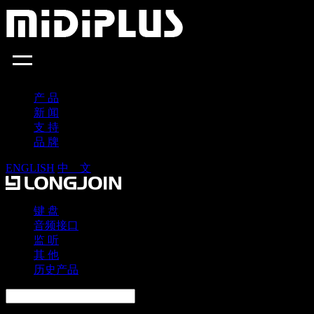
产 品
新 闻
支 持
品 牌
ENGLISH
中 文
键 盘
音频接口
监 听
其 他
历史产品
×