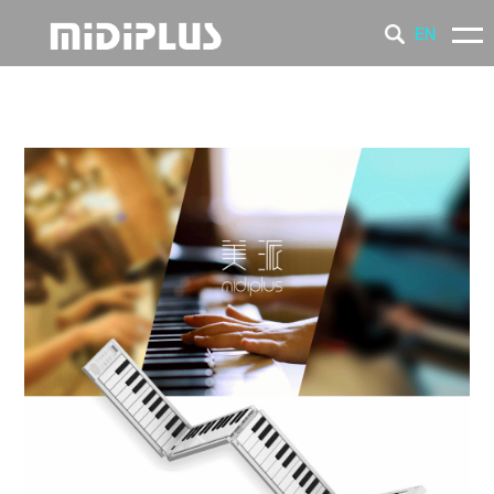
EN
产 品
新 闻
支 持
品 牌