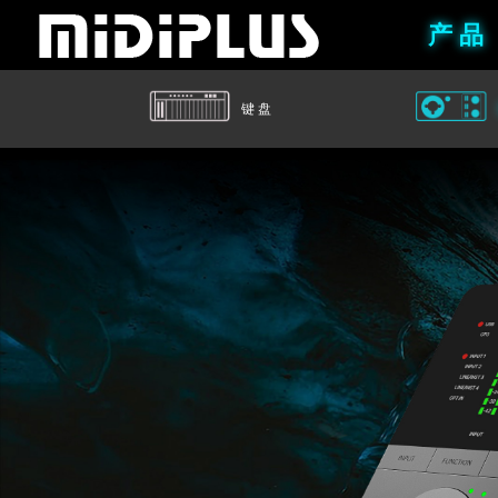
产 品
键 盘