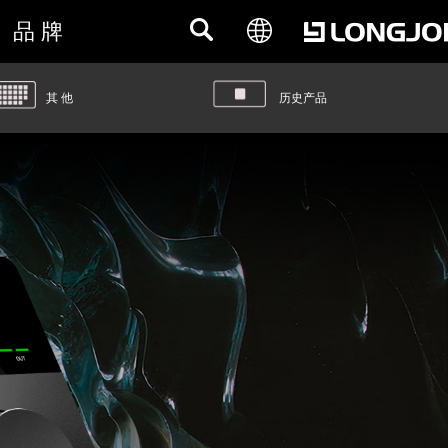
品 牌
其 他
历史产品