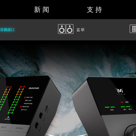
新 闻
支 持
音频接口
监 听