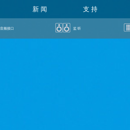
新 闻
支 持
音频接口
监 听