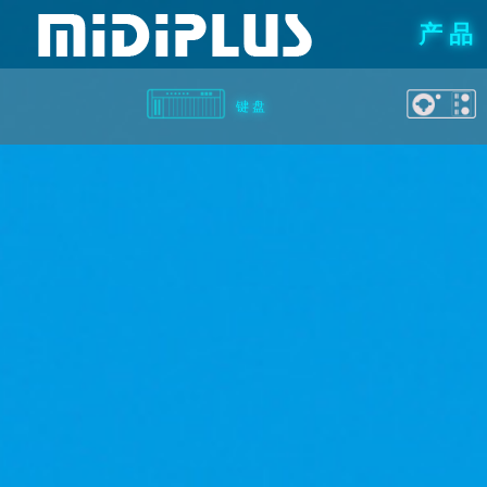
产 品
键 盘