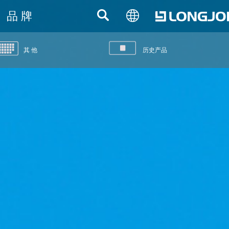
品 牌
其 他
历史产品