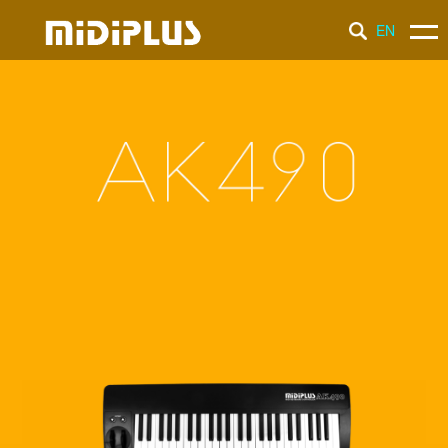
EN
产 品
新 闻
支 持
品 牌