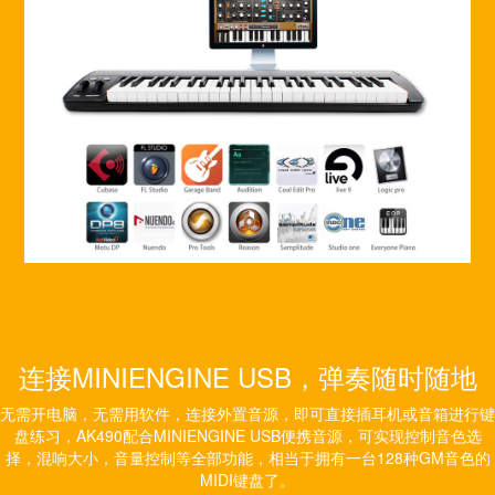
连接MINIENGINE USB，弹奏随时随地
无需开电脑，无需用软件，连接外置音源，即可直接插耳机或音箱进行键
盘练习，AK490配合MINIENGINE USB便携音源，可实现控制音色选
择，混响大小，音量控制等全部功能，相当于拥有一台128种GM音色的
MIDI键盘了。