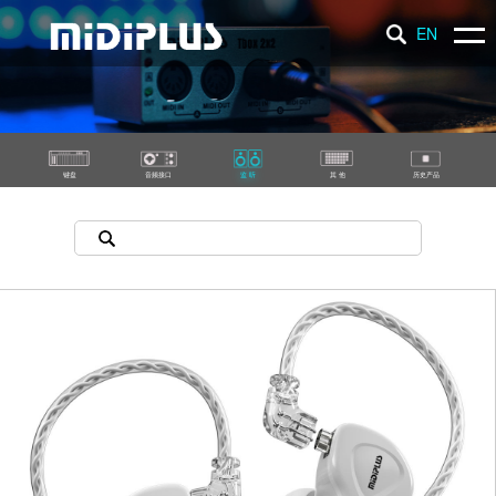
EN
产 品
新 闻
键盘
音频接口
监 听
其 他
历史产品
支 持
品 牌