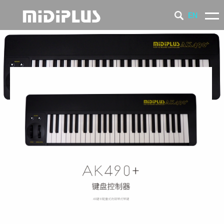
EN
产 品
新 闻
支 持
品 牌