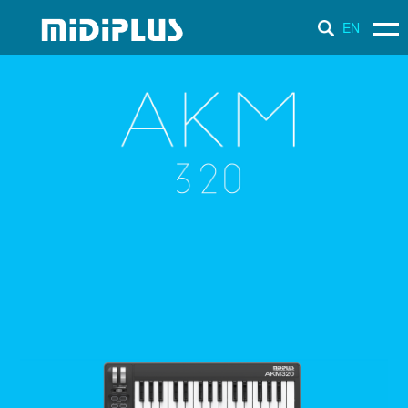
EN
产 品
新 闻
支 持
品 牌