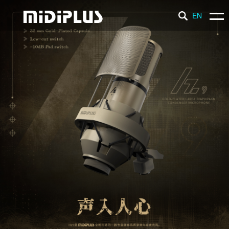
EN
产 品
新 闻
支 持
品 牌