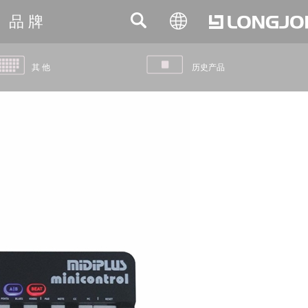
品 牌
其 他
历史产品