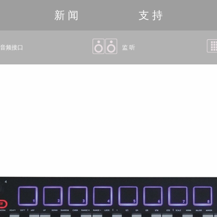
新 闻
支 持
音频接口
监 听