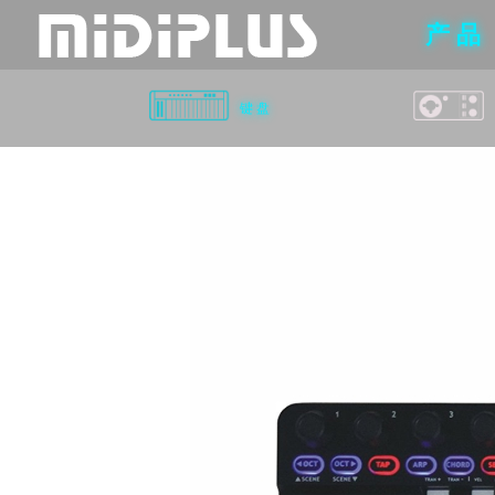
产 品
键 盘