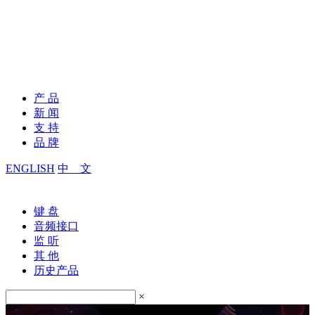
产 品
新 闻
支 持
品 牌
ENGLISH
中 文
键 盘
音频接口
监 听
其 他
历史产品
×