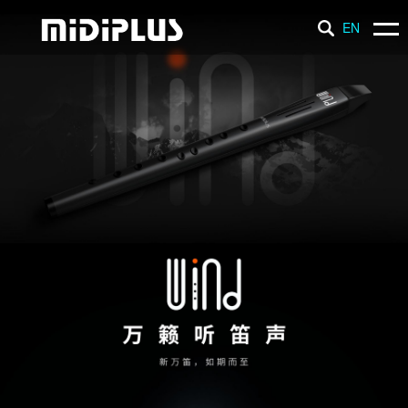
EN
产 品
新 闻
支 持
品 牌